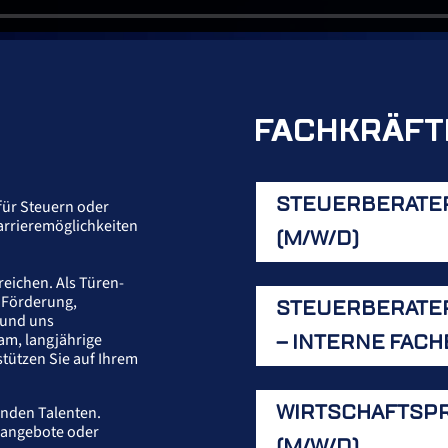
FACHKRÄFT
STEUERBERATE
für Steuern oder
arrieremöglichkeiten
(M/W/D)
eichen. Als Türen-
e Förderung,
STEUERBERATER
 und uns
eam, langjährige
– INTERNE FAC
tützen Sie auf Ihrem
WIRTSCHAFTSPR
enden Talenten.
enangebote oder
(M/W/D)