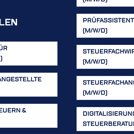
LEN
PRÜFASSISTEN
(M/W/D)
ÜR
STEUERFACHWIR
)
(M/W/D)
ANGESTELLTE
STEUERFACHAN
(M/W/D)
EUERN &
DIGITALISIERU
STEUERBERATUN