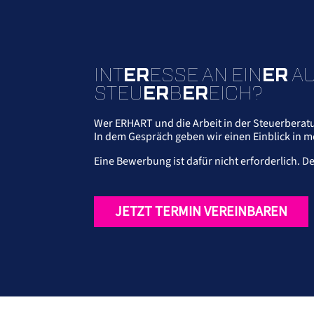
INT
ER
ESSE AN EIN
ER
AU
STEU
ER
B
ER
EICH?
Wer ERHART und die Arbeit in der Steuerbera
In dem Gespräch geben wir einen Einblick in 
Eine Bewerbung ist dafür nicht erforderlich. 
JETZT TERMIN VEREINBAREN