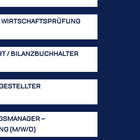
T WIRTSCHAFTSPRÜFUNG
T / BILANZBUCHHALTER
GESTELLTER
NGSMANAGER –
G (M/W/D)