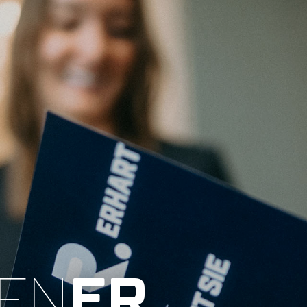
FN
ER