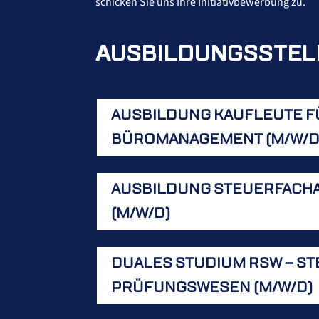
schicken Sie uns Ihre Initiativbewerbung zu.
AUSBILDUNGSSTEL
AUSBILDUNG KAUFLEUTE F
BÜROMANAGEMENT (M/W/D
AUSBILDUNG STEUERFACH
(M/W/D)
DUALES STUDIUM RSW – ST
PRÜFUNGSWESEN (M/W/D)