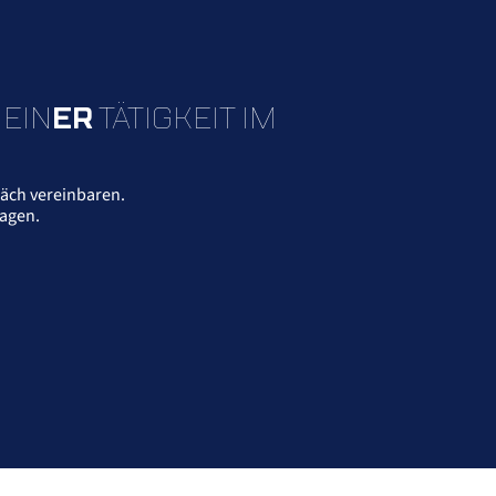
EIN
ER
TÄTIGKEIT IM
äch vereinbaren.
ragen.