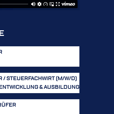
E
R
 / STEUERFACHWIRT (M/W/D)
HENTWICKLUNG & AUSBILDUNG
ÜFER