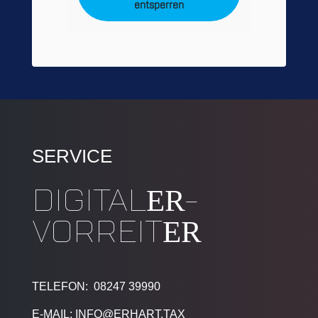
entsperren
SERVICE
DIGITAL
-
ER
VORREIT
ER
TELEFON: 08247 39990
E-MAIL: INFO@ERHART.TAX