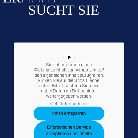
SUCHT SIE
Sie sehen gerade einen
Platzhalterinhalt von
Vimeo
. Um auf
den eigentlichen Inhalt zuzugreifen,
klicken Sie auf die Schaltfläche
unten. Bitte beachten Sie, dass
dabei Daten an Drittanbieter
weitergegeben werden.
Mehr Informationen
Inhalt entsperren
Erforderlichen Service
akzeptieren und Inhalte