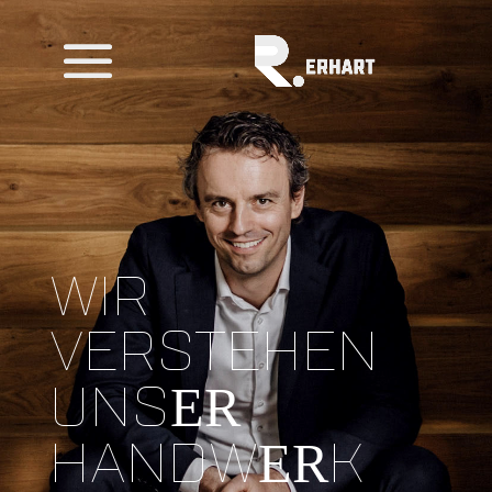
WIR
VERSTEHEN
UNS
ER
HANDW
K
ER