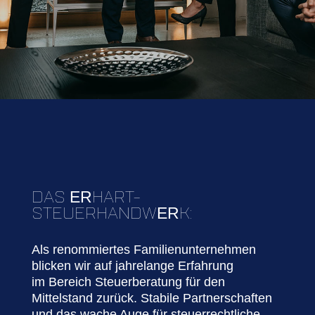
DAS
H
AR
T-
ER
STEUERHANDW
K:
ER
Als renommiertes Familienunternehmen
blicken wir auf jahrelange Erfahrung
im
Bereich Steuerberatung für den
Mittelstand zurück. Stabile Partnerschaften
und das
wache Auge für steuerrechtliche