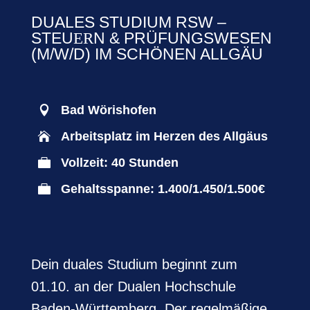
DUALES STUDIUM RSW –
STEU
N & PRÜFUNGSWESEN
ER
(M/W/D) IM SCHÖNEN ALLGÄU
Bad Wörishofen

Arbeitsplatz im Herzen des Allgäus

Vollzeit: 40 Stunden

Gehaltsspanne: 1.400/1.450/1.500€

Dein duales Studium beginnt zum
01.10. an der Dualen Hochschule
Baden-Württemberg. Der regelmäßige