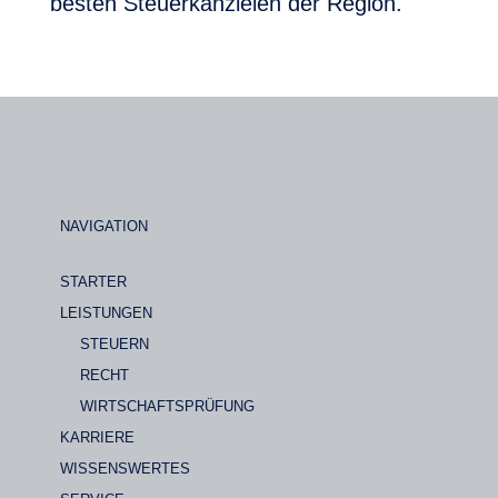
besten Steuerkanzleien der Region.
NAVIGATION
STARTER
LEISTUNGEN
STEUERN
RECHT
WIRTSCHAFTSPRÜFUNG
KARRIERE
WISSENSWERTES