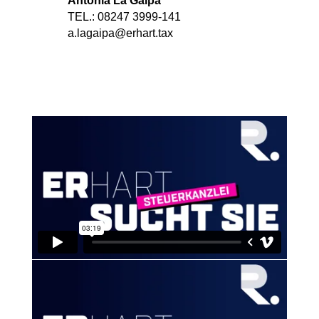
Antonia La Gaipa
TEL.: 08247 3999-141
a.lagaipa@erhart.tax