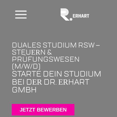
DUALES STUDIUM RSW –
STEU
N &
ER
PRÜFUNGSWESEN
(M/W/D)
STARTE DEIN STUDIUM
BEI D
DR.
HART
ER
ER
GMBH
JETZT BEWERBEN