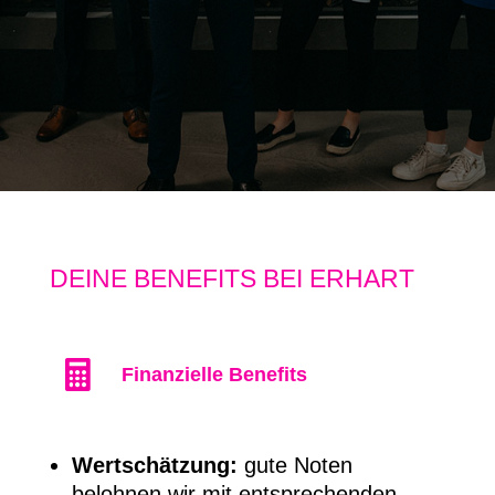
DEINE BENEFITS BEI ERHART

Finanzielle Benefits
Wertschätzung:
gute Noten
belohnen wir mit entsprechenden