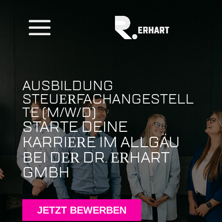
AUSBILDUNG
STEU
FACHANGESTELL
ER
TE (M/W/D)
STARTE DEINE
KARRI
E IM ALLGÄU
ER
BEI D
DR.
HART
ER
ER
GMBH
JETZT BEWERBEN