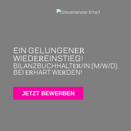
EIN GELUNGEN
ER
WIED
EINSTIEG!
ER
BILANZBUCHHALT
/IN (M/W/D)
ER
BEI
HART W
DEN!
ER
ER
JETZT BEWERBEN