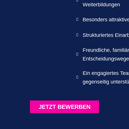

Weiterbildungen
Besonders attraktiv

Strukturiertes Eina

Freundliche, famili

Entscheidungsweg
Ein engagiertes Te

gegenseitig unterstü
JETZT BEWERBEN