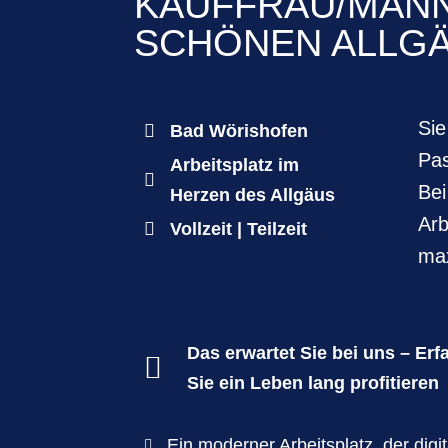
KAUFFRAU/MANN
SCHÖNEN ALLG
Sie

Bad Wörishofen
Pas
Arbeitsplatz im

Bei
Herzen des Allgäus
Arb

Vollzeit | Teilzeit
max
Das erwartet Sie bei uns – Er

Sie ein Leben lang profitieren
Ein moderner Arbeitsplatz, der digi
