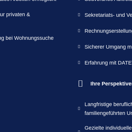
zur privaten &
Sekretariats- und Ve

Rechnungserstellun

ung bei Wohnungssuche
Sicherer Umgang mi

Erfahrung mit DAT


Ihre Perspektive
Langfristige berufli

familiengeführten 
Gezielte individuel