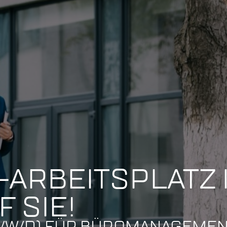
-ARBEITSPLATZ 
 SIE!
/W/D) FÜR BÜROMANAGEME